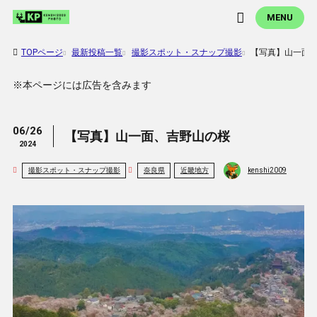
MENU
TOPページ
最新投稿一覧
撮影スポット・スナップ撮影
【写真】山一面
※本ページには広告を含みます
06/26
【写真】山一面、吉野山の桜
2024
撮影スポット・スナップ撮影
奈良県
近畿地方
kenshi2009