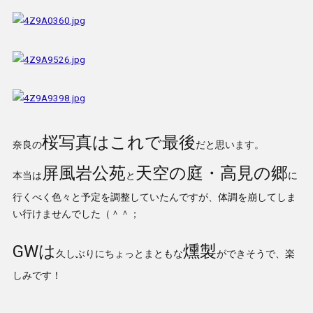
桜写真はこれで最後
奈良の
だと思います。
屏風岩公苑
天空の庭・高見の郷
本当は
と
に
行くべく色々と予定を調整していたんですが、体調を崩してしま
い行けませんでした（＾＾；
GWは
燻製
久しぶりにちょっとまともな
ができそうで、楽
しみです！