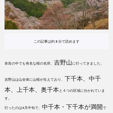
この記事は約
3
分で読めます
吉野山
奈良の中でも有名な桜の名所、
に行ってきました。
下千本、中千
吉野山は山全体に山桜が生えており、
本、上千本、奥千本
と４つの区域に分かれていま
す。
中千本・下千本が満開
行ったのは4月中旬で、
で